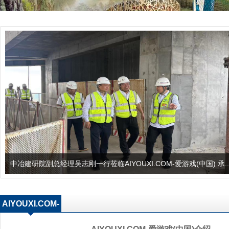
中冶建研院副总经理吴志刚一行莅临AIYOUXI.COM-爱游戏(中国) 承..
AIYOUXI.COM-
爱游戏(中国)介