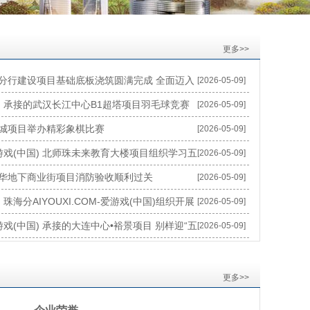
更多>>
储遵义分行建设项目基础底板浇筑圆满完成 全面迈入
[2026-05-09]
中国) 承接的武汉长江中心B1超塔项目羽毛球竞赛
[2026-05-09]
学生态城项目举办精彩象棋比赛
[2026-05-09]
-爱游戏(中国) 北师珠未来教育大楼项目组织学习五
[2026-05-09]
地铁兴华地下商业街项目消防验收顺利过关
[2026-05-09]
) 珠海分AIYOUXI.COM-爱游戏(中国)组织开展
[2026-05-09]
年第二次安...
AIYOUXI.COM-爱游戏(中国) 召开2026年度运营工作会
爱游戏(中国) 承接的大连中心•裕景项目 别样迎“五
[2026-05-09]
更多>>