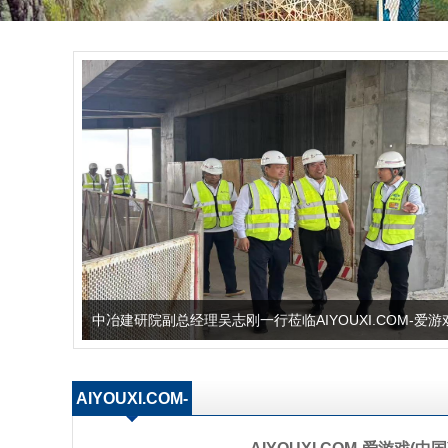
中冶建研院副总经理吴志刚一行莅临AIYOUXI.COM-爱游戏(
AIYOUXI.COM-
爱游戏(中国)介