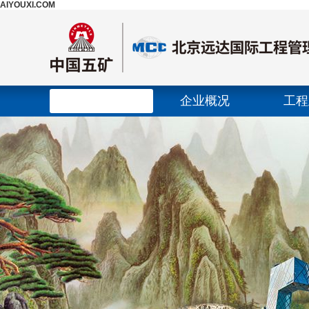
AIYOUXI.COM
AIYOUXI.COM
企业概况
工程
AIYOUXI.COMbanner