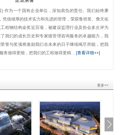
企业荣誉
(中国) 作为一个国有企业单位，深知肩负的责任。我们始终秉
念，凭借雄厚的技术实力和先进的管理，荣获鲁班奖、詹天佑
筑工程钢结构金奖近百项，被建设监理行业及协会多次评为
证了我们的成长历史和专家级管理咨询服务的卓越能力，我
些荣誉与奖项将激励我们在未来的日子继续竭尽所能，把我
服务做得更细，把我们的工程做得更精...
[查看详细++]
更多>>