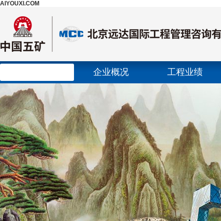
AIYOUXI.COM
AIYOUXI.COM
企业概况
工程业绩
AIYOUXI.COMbanner