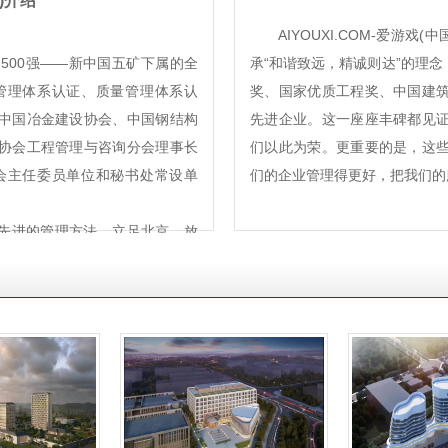
国)介绍
誉
AIYOUXI.COM-爱游戏
世界500强——新中国五矿下属的全
承“和谐致远，精诚则达”的理
管理体系认证、质量管理体系认
奖、国家优质工程奖、中国建
中国冶金建设协会、中国钢结构
先进企业。这一座座丰碑都见
协会工程管理与咨询分会理事长
们以此为荣。更重要的是，这
会主任委员单位和秘书处常设单
们的企业管理得更好，把我们的
量和先进的管理方法，立足北京、放
..
[查看详细++]