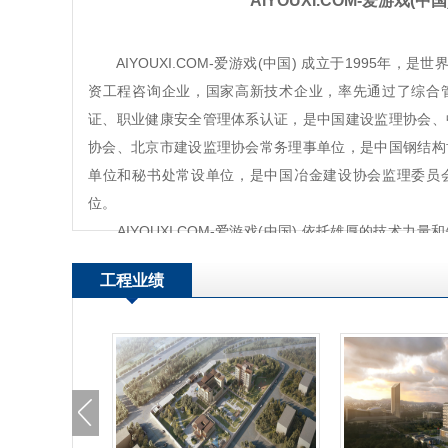
AIYOUXI.COM-爱游戏(中
绍
AIYOUXI.COM-爱游戏(中国) 成立于1995年，是
资工程咨询企业，国家高新技术企业，率先通过了综合
证、职业健康安全管理体系认证，是中国建设监理协会、
协会、北京市建设监理协会常务理事单位，是中国钢结构
单位和秘书处常设单位，是中国冶金建设协会监理委员
位。
AIYOUXI.COM-爱游戏(中国) 依托雄厚的技术力
眼全国，已设立多家分AIYOUXI.COM-爱游戏(中国)，业务.
工程业绩
R