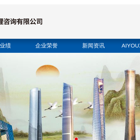
业绩
企业荣誉
新闻资讯
AIYOU