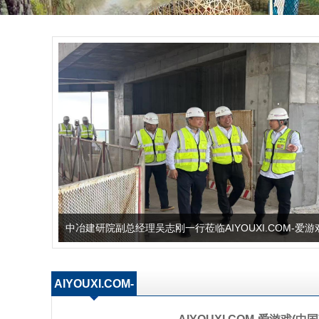
中冶建研院副总经理吴志刚一行莅临AIYOUXI.COM-爱游戏(
AIYOUXI.COM-
爱游戏(中国)介