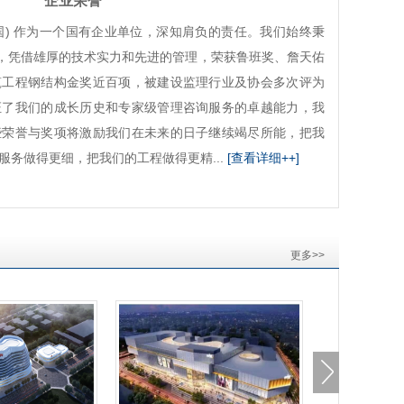
企业荣誉
(中国) 作为一个国有企业单位，深知肩负的责任。我们始终秉
念，凭借雄厚的技术实力和先进的管理，荣获鲁班奖、詹天佑
筑工程钢结构金奖近百项，被建设监理行业及协会多次评为
证了我们的成长历史和专家级管理咨询服务的卓越能力，我
些荣誉与奖项将激励我们在未来的日子继续竭尽所能，把我
服务做得更细，把我们的工程做得更精...
[查看详细++]
更多>>