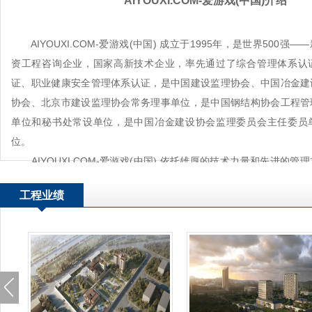
AIYOUXI.COM-爱游戏(中国)介绍
绍
AIYOUXI.COM-爱游戏(中国) 成立于1995年，是世界500强
资工程咨询企业，国家高新技术企业，率先通过了综合管理体系认
证、职业健康安全管理体系认证，是中国建设监理协会、中国冶金建
协会、北京市建设监理协会常务理事单位，是中国钢结构协会工程管
单位和秘书处常设单位，是中国冶金建设协会监理委员会主任委员
位。
AIYOUXI.COM-爱游戏(中国) 依托雄厚的技术力量和先进的管
眼全国，已设立多家分AIYOUXI.COM-爱游戏(中国)，业务...
[查看详细
工程业绩
R