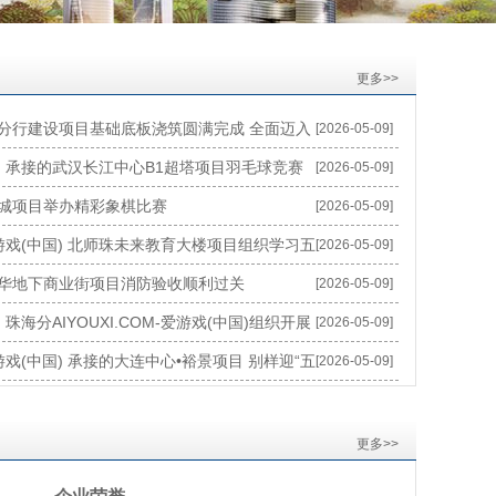
更多>>
储遵义分行建设项目基础底板浇筑圆满完成 全面迈入
[2026-05-09]
中国) 承接的武汉长江中心B1超塔项目羽毛球竞赛
[2026-05-09]
学生态城项目举办精彩象棋比赛
[2026-05-09]
-爱游戏(中国) 北师珠未来教育大楼项目组织学习五
[2026-05-09]
地铁兴华地下商业街项目消防验收顺利过关
[2026-05-09]
) 珠海分AIYOUXI.COM-爱游戏(中国)组织开展
[2026-05-09]
年第二次安...
AIYOUXI.COM-爱游戏(中国) 召开2026年度运营工作会
爱游戏(中国) 承接的大连中心•裕景项目 别样迎“五
[2026-05-09]
更多>>