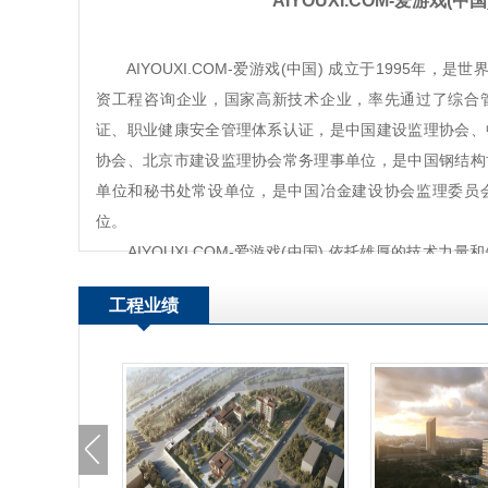
AIYOUXI.COM-爱游戏(中
绍
AIYOUXI.COM-爱游戏(中国) 成立于1995年，是
资工程咨询企业，国家高新技术企业，率先通过了综合
证、职业健康安全管理体系认证，是中国建设监理协会、
协会、北京市建设监理协会常务理事单位，是中国钢结构
单位和秘书处常设单位，是中国冶金建设协会监理委员
位。
AIYOUXI.COM-爱游戏(中国) 依托雄厚的技术力
眼全国，已设立多家分AIYOUXI.COM-爱游戏(中国)，业务.
工程业绩
R