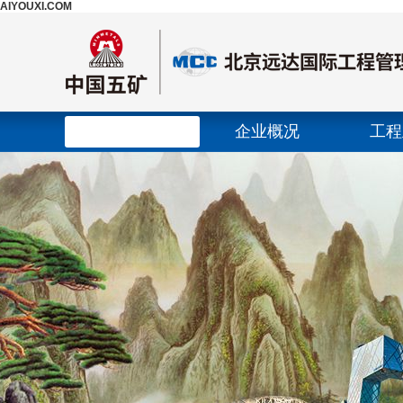
AIYOUXI.COM
AIYOUXI.COM
企业概况
工程
AIYOUXI.COMbanner