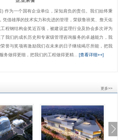
企业荣誉
(中国) 作为一个国有企业单位，深知肩负的责任。我们始终秉
念，凭借雄厚的技术实力和先进的管理，荣获鲁班奖、詹天佑
筑工程钢结构金奖近百项，被建设监理行业及协会多次评为
证了我们的成长历史和专家级管理咨询服务的卓越能力，我
些荣誉与奖项将激励我们在未来的日子继续竭尽所能，把我
服务做得更细，把我们的工程做得更精...
[查看详细++]
更多>>