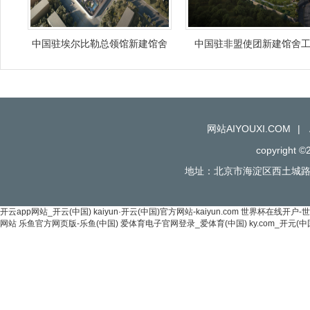
中国驻埃尔比勒总领馆新建馆舍
中国驻非盟使团新建馆舍
工程
网站AIYOUXI.COM
|
copyright
地址：北京市海淀区西土城路
开云app网站_开云(中国)
kaiyun·开云(中国)官方网站-kaiyun.com
世界杯在线开户-世
网站
乐鱼官方网页版-乐鱼(中国)
爱体育电子官网登录_爱体育(中国)
ky.com_开元(中